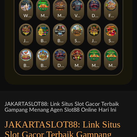
Wild & Gods
MultiHot5
Mad Slot
Vampires
Dracula's Fortune
Farm's Fortune
Jungle Sisters Deluxe
Burning Ice
Book of Futuria
Safari Simba
Jungle Sisters
Samurai
Book Of Bonanza
Boka Jamba 10
Dracula's Fortune Halloween Edition
Mariachi Coins
Multi Hot 5 Wild
Multi Hot Wild Ways
JAKARTASLOT88: Link Situs Slot Gacor Terbaik
Gampang Menang Agen Slot88 Online Hari Ini
JAKARTASLOT88: Link Situs
Slot Gacor Terbaik Gampang