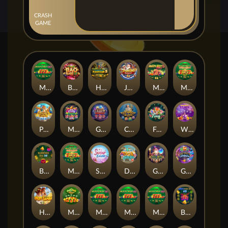
CRASH
GAME
Multi Hot 100
Bao Slot 5X
Habesha Fortune 5
Jingle Bell Bonanza
Multi Hot 5 Deluxe
Multi Hot 5 Super Wilds
Power Of Tiger
Multi Fruits Charging Wilds
Gems Crown Charging Wilds
Coins Of Atlantis
Foxy Hot 20
WildMultiStar
Burning Ice 10
Multi Hot 5 Burn Wilds
Sugar Fiesta
Dice Jungle
Gates Of Merlyn
Genie's Bonanza
HotSamba
Multi Hot Ways
Multi Hot 20
Multi Hot 40
Multi Hot 10
Burning Ice 40