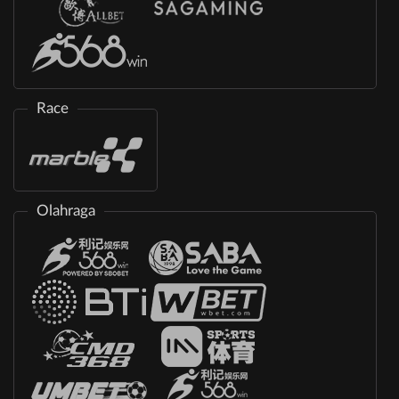
Race
Olahraga