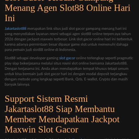
Menang Agen Slot88 Online Hari
Ini
Jakartaslot88
merupakan link situs judi slot gacor gampang menang hari ini
yang menyediakan layanan resmi sebagai agen slot88 online terpercaya tahun
2026 dengan jackpot maxwin terbesar. Link slot gacor online hari ini terbentuk
karena adanya permintaan besar dipasar game slot untuk memenuhi dahaga
para pemain judi slot88 online di Indonesia.
Slot88 sebagai developer gaming
slot gacor
online terlengkap seperti pragmatic
play siap bekerjasama melalui situs resmi slot online bernama Jakartaslot88.
Dengan kerjasama ini, Anda akan mendapatkan tempat khusus tetapi umum
untuk bisa bermain judi slot gacor hari ini dengan modal deposit terjangkau
dengan metode yang lengkap seperti Bank, Qris, E-wallet, Crypto dan masih
banyak lainnya.
Support Sistem Resmi
Jakartaslot88 Siap Membantu
Member Mendapatkan Jackpot
Maxwin Slot Gacor