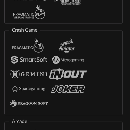
Crash Game
Arcade