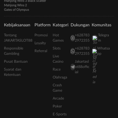
Mahjong Wins 3 Black Scatter
Mahjong Wins 2
Gates of Olympus
Kebijaksanaan
Platform
Kategori
Dukungan
Komunitas
Tentang
Promosi
Hot
+628783
Telegra
JAKARTASLOT88
Games
2972355
m
Loyalty
Responsible
Slots
+628783
Whatsa
Referral
Gambling
2972355
pp
Live
Pusat Bantuan
Casino
Jakartasl
ot88offic
Syarat dan
Race
ial
Ketentuan
Olahraga
Crash
Game
Arcade
Poker
E-Sports