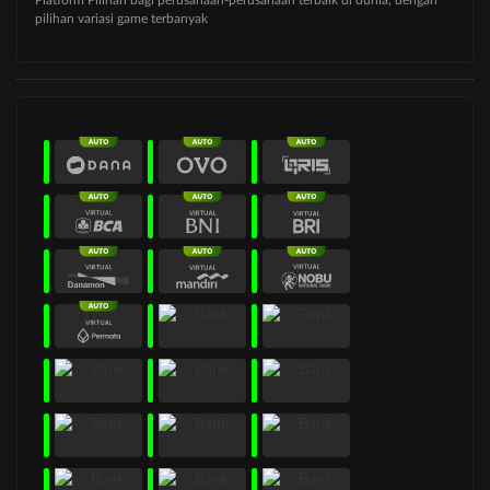
Platform Pilihan bagi perusahaan-perusahaan terbaik di dunia, dengan
pilihan variasi game terbanyak