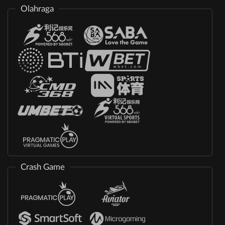
Olahraga
Crash Game