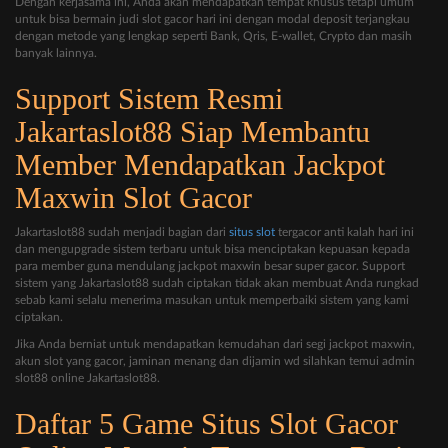
Dengan kerjasama ini, Anda akan mendapatkan tempat khusus tetapi umum
untuk bisa bermain judi slot gacor hari ini dengan modal deposit terjangkau
dengan metode yang lengkap seperti Bank, Qris, E-wallet, Crypto dan masih
banyak lainnya.
Support Sistem Resmi
Jakartaslot88 Siap Membantu
Member Mendapatkan Jackpot
Maxwin Slot Gacor
Jakartaslot88 sudah menjadi bagian dari
situs slot
tergacor anti kalah hari ini
dan mengupgrade sistem terbaru untuk bisa menciptakan kepuasan kepada
para member guna mendulang jackpot maxwin besar super gacor. Support
sistem yang Jakartaslot88 sudah ciptakan tidak akan membuat Anda rungkad
sebab kami selalu menerima masukan untuk memperbaiki sistem yang kami
ciptakan.
Jika Anda berniat untuk mendapatkan kemudahan dari segi jackpot maxwin,
akun slot yang gacor, jaminan menang dan dijamin wd silahkan temui admin
slot88 online Jakartaslot88.
Daftar 5 Game Situs Slot Gacor