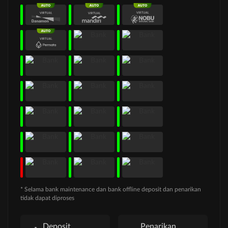
* Selama bank maintenance dan bank offline deposit dan penarikan
tidak dapat diproses
Deposit
Penarikan