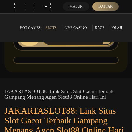
MASUK
DAFTA
MARIO CLUB
HOT GAMES
SLOTS
LIVE CASINO
RACE
OLAH
SEMUA
PERMAINAN
JAKARTASLOT88: Link Situs Slot Gacor Terbaik
Gampang Menang Agen Slot88 Online Hari Ini
JAKARTASLOT88: Link Situs
Slot Gacor Terbaik Gampang
Menang Agen Slot88 Online Hari