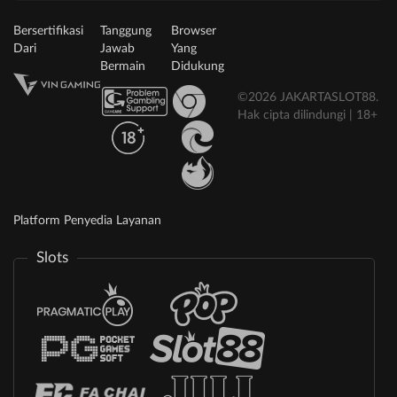
Bersertifikasi
Tanggung
Browser
Dari
Jawab
Yang
Bermain
Didukung
©2026 JAKARTASLOT88.
Hak cipta dilindungi | 18+
Platform Penyedia Layanan
Slots