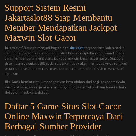
Support Sistem Resmi
Jakartaslot88 Siap Membantu
Member Mendapatkan Jackpot
Maxwin Slot Gacor
Jakartaslot88 sudah menjadi bagian dari
situs slot
tergacor anti kalah hari ini
dan mengupgrade sistem terbaru untuk bisa menciptakan kepuasan kepada
para member guna mendulang jackpot maxwin besar super gacor. Support
sistem yang Jakartaslot88 sudah ciptakan tidak akan membuat Anda rungkad
sebab kami selalu menerima masukan untuk memperbaiki sistem yang kami
ciptakan.
Jika Anda berniat untuk mendapatkan kemudahan dari segi jackpot maxwin,
akun slot yang gacor, jaminan menang dan dijamin wd silahkan temui admin
slot88 online Jakartaslot88.
Daftar 5 Game Situs Slot Gacor
Online Maxwin Terpercaya Dari
Berbagai Sumber Provider