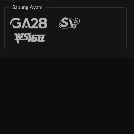
Sabung Ayam