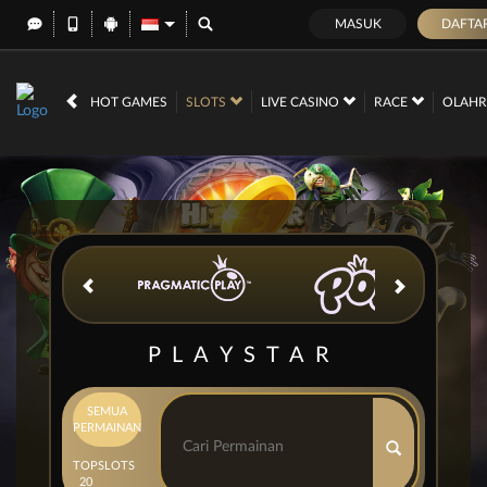
MASUK
DAFTA
IDR
12,665,964,
HOT GAMES
SLOTS
LIVE CASINO
RACE
OLAH
PLAYSTAR
SEMUA
PERMAINAN
TOP
SLOTS
20