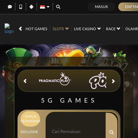
MASUK
DAFTA
IDR
12,687,649,
HOT GAMES
SLOTS
LIVE CASINO
RACE
OLAH
5G GAMES
SEMUA
PERMAINAN
EXCLUSIVE