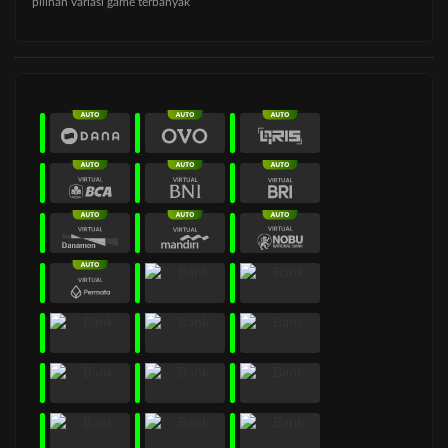
pilihan variasi game terbanyak