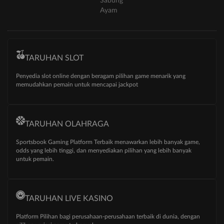
Sabung
Ayam
TARUHAN SLOT
Penyedia slot online dengan beragam pilihan game menarik yang
memudahkan pemain untuk mencapai jackpot
TARUHAN OLAHRAGA
Sportsbook Gaming Platform Terbaik menawarkan lebih banyak game,
odds yang lebih tinggi, dan menyediakan pilihan yang lebih banyak
untuk pemain.
TARUHAN LIVE KASINO
Platform Pilihan bagi perusahaan-perusahaan terbaik di dunia, dengan