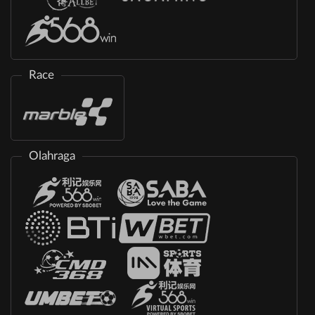
Race
Olahraga