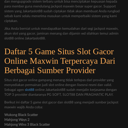
dan mengupgrade sistem terbaru untuk bisa menciptakan kepuasan kepada
para member guna mendulang jackpot maxwin besar super gacor. Support
sistem yang Jakartaslot88 sudah ciptakan tidak akan membuat Anda rungkad
sebab kami selalu menerima masukan untuk memperbaiki sistem yang kami
ciptakan.
Jika Anda berniat untuk mendapatkan kemudahan dari segi jackpot maxwin,
akun slot yang gacor, jaminan menang dan dijamin wd silahkan temui admin
slot88 online Jakartaslot88.
Daftar 5 Game Situs Slot Gacor
Online Maxwin Terpercaya Dari
Berbagai Sumber Provider
Situs slot gacor online gampang menang tidak terlepas dari provider yang
menyediakan permainan judi slot online dengan lisesnsi resmi dan valid.
Sebagai agen
slot88
online Jakartaslot88 sudah menjalin kerjasama dengan
TOP 3 provider diantaranya PG SOFT, SLOT88 DAN PRAGMATIC PLAY.
Berikut ini daftar 5 game slot gacor dan slot88 yang menjadi sumber jackpot
maxwin wajib Anda coba:
Wukong Black Scatter
Mahjong Ways 2
Mahjong Wins 3 Black Scatter