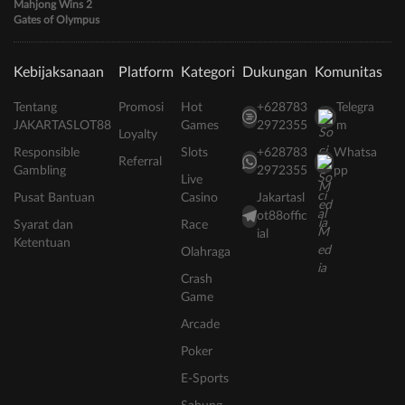
Mahjong Wins 2
Gates of Olympus
Kebijaksanaan
Platform
Kategori
Dukungan
Komunitas
Tentang
Promosi
Hot
+628783
Telegra
JAKARTASLOT88
Games
2972355
m
Loyalty
Responsible
Slots
+628783
Whatsa
Referral
Gambling
2972355
pp
Live
Pusat Bantuan
Casino
Jakartasl
ot88offic
Syarat dan
Race
ial
Ketentuan
Olahraga
Crash
Game
Arcade
Poker
E-Sports