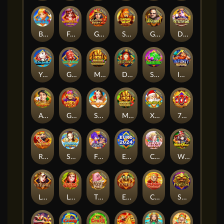
Beach Baby2
Fortunate Lion-Lucky Mix
Gods of Egypt2
SAFARI HEAT-MULTIPLY FUN
Gaogashou2 MULTIPLY FUN
Detective Girl
Yu Yue Long Men
Ghost Mansion
Mayan Adventure
Deep Rising
Slime Gem
Infinity Mining
All for the Winner
Gong Xi Fa Cai
Sugar Bar
Mayan Adventure2
X'mas Gift City
777-CLASSIC STYLE
Rich Fortune 2
Songkran Festival
Fighting Academy 2
EURO2024
CakeMatch
Weird Xmas
LUXURY WORLD
Little Red Riding Hood
Three Little Pigs
Ennead
Cai Shen Arrives!
Stonelions