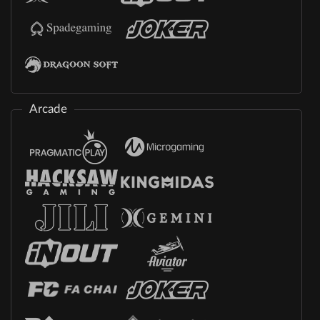
Arcade