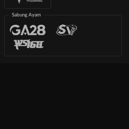
Sabung Ayam