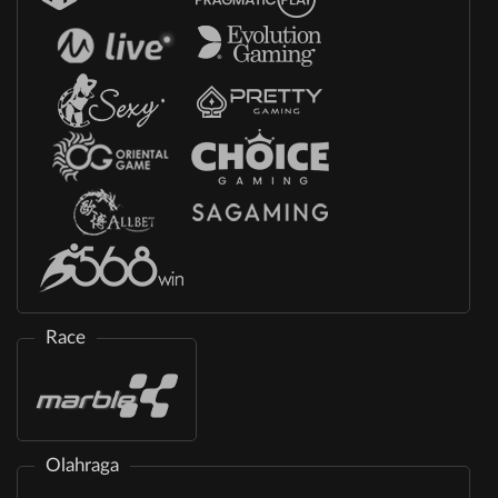
Race
Olahraga