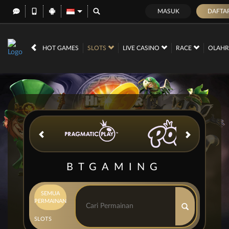
MASUK
DAFTA
IDR
12,690,472,
HOT GAMES
SLOTS
LIVE CASINO
RACE
OLAH
BTGAMING
SEMUA
PERMAINAN
SLOTS