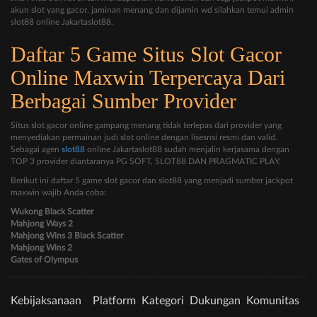
akun slot yang gacor, jaminan menang dan dijamin wd silahkan temui admin
slot88 online Jakartaslot88.
Daftar 5 Game Situs Slot Gacor
Online Maxwin Terpercaya Dari
Berbagai Sumber Provider
Situs slot gacor online gampang menang tidak terlepas dari provider yang
menyediakan permainan judi slot online dengan lisesnsi resmi dan valid.
Sebagai agen
slot88
online Jakartaslot88 sudah menjalin kerjasama dengan
TOP 3 provider diantaranya PG SOFT, SLOT88 DAN PRAGMATIC PLAY.
Berikut ini daftar 5 game slot gacor dan slot88 yang menjadi sumber jackpot
maxwin wajib Anda coba:
Wukong Black Scatter
Mahjong Ways 2
Mahjong Wins 3 Black Scatter
Mahjong Wins 2
Gates of Olympus
Kebijaksanaan
Platform
Kategori
Dukungan
Komunitas