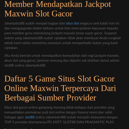
Member Mendapatkan Jackpot
Maxwin Slot Gacor
Jakartaslot88 sudah menjadi bagian dari
situs slot
tergacor anti kalah hari ini
dan mengupgrade sistem terbaru untuk bisa menciptakan kepuasan kepada
para member guna mendulang jackpot maxwin besar super gacor. Support
sistem yang Jakartaslot88 sudah ciptakan tidak akan membuat Anda rungkad
sebab kami selalu menerima masukan untuk memperbaiki sistem yang kami
ciptakan.
Jika Anda berniat untuk mendapatkan kemudahan dari segi jackpot maxwin,
akun slot yang gacor, jaminan menang dan dijamin wd silahkan temui admin
slot88 online Jakartaslot88.
Daftar 5 Game Situs Slot Gacor
Online Maxwin Terpercaya Dari
Berbagai Sumber Provider
Situs slot gacor online gampang menang tidak terlepas dari provider yang
menyediakan permainan judi slot online dengan lisesnsi resmi dan valid.
Sebagai agen
slot88
online Jakartaslot88 sudah menjalin kerjasama dengan
TOP 3 provider diantaranya PG SOFT, SLOT88 DAN PRAGMATIC PLAY.