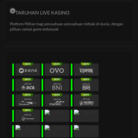
TARUHAN LIVE KASINO
Platform Pilihan bagi perusahaan-perusahaan terbaik di dunia, dengan
pilihan variasi game terbanyak