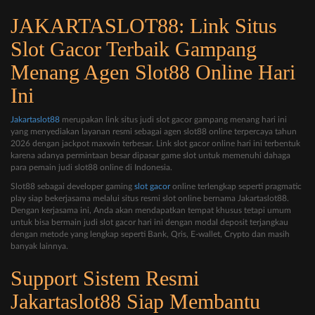
JAKARTASLOT88: Link Situs
Slot Gacor Terbaik Gampang
Menang Agen Slot88 Online Hari
Ini
Jakartaslot88
merupakan link situs judi slot gacor gampang menang hari ini
yang menyediakan layanan resmi sebagai agen slot88 online terpercaya tahun
2026 dengan jackpot maxwin terbesar. Link slot gacor online hari ini terbentuk
karena adanya permintaan besar dipasar game slot untuk memenuhi dahaga
para pemain judi slot88 online di Indonesia.
Slot88 sebagai developer gaming
slot gacor
online terlengkap seperti pragmatic
play siap bekerjasama melalui situs resmi slot online bernama Jakartaslot88.
Dengan kerjasama ini, Anda akan mendapatkan tempat khusus tetapi umum
untuk bisa bermain judi slot gacor hari ini dengan modal deposit terjangkau
dengan metode yang lengkap seperti Bank, Qris, E-wallet, Crypto dan masih
banyak lainnya.
Support Sistem Resmi
Jakartaslot88 Siap Membantu