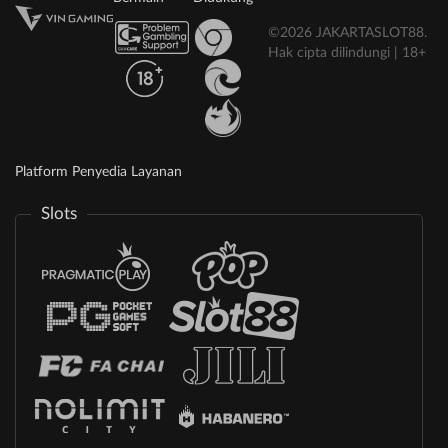
©2026 JAKARTASLOT88.
Hak cipta dilindungi | 18+
Platform Penyedia Layanan
Slots