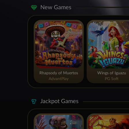
New Games
Rhapsody of Muertos
Wings of Iguazu
AdvantPlay
PG Soft
Jackpot Games