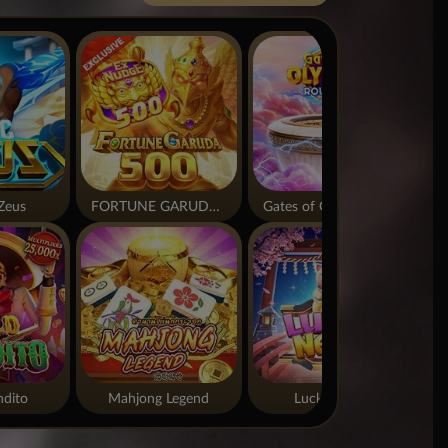
 Zeus
FORTUNE GARUDA 500
Gates of Olympus Roulette
ndito
Mahjong Legend
Lucky Neko
C