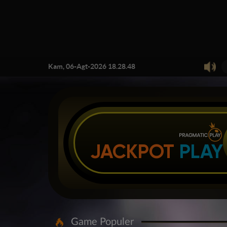
Kam, 06-Agt-2026 18.28.48
Pemeliharaan Terjadwal: PP Virtual Sports pada 30-Jun-2026 dari 15.00.00 sam
JACKPOT
PLAY
Game Populer