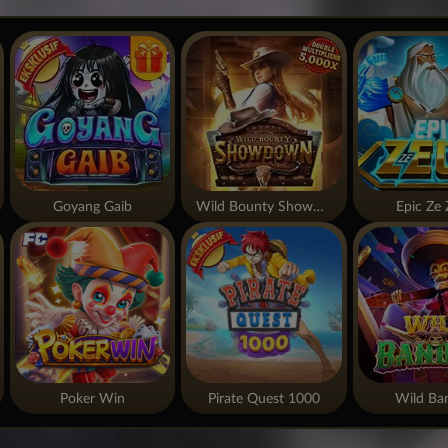
Goyang Gaib
Wild Bounty Showdown
Epic Ze
Poker Win
Pirate Quest 1000
Wild Ba