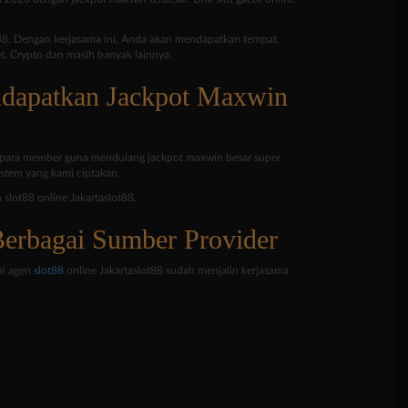
lot88. Dengan kerjasama ini, Anda akan mendapatkan tempat
et, Crypto dan masih banyak lainnya.
ndapatkan Jackpot Maxwin
da para member guna mendulang jackpot maxwin besar super
stem yang kami ciptakan.
slot88 online Jakartaslot88.
Berbagai Sumber Provider
ai agen
slot88
online Jakartaslot88 sudah menjalin kerjasama