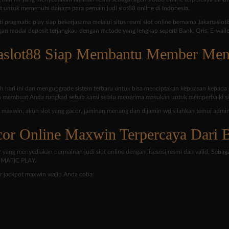
ot untuk memenuhi dahaga para pemain judi slot88 online di Indonesia.
ti pragmatic play siap bekerjasama melalui situs resmi slot online bernama Jakartas
ngan modal deposit terjangkau dengan metode yang lengkap seperti Bank, Qris, E-wall
rtaslot88 Siap Membantu Member Me
lah hari ini dan mengupgrade sistem terbaru untuk bisa menciptakan kepuasan kepa
kan membuat Anda rungkad sebab kami selalu menerima masukan untuk memperbaiki si
maxwin, akun slot yang gacor, jaminan menang dan dijamin wd silahkan temui admin 
cor Online Maxwin Terpercaya Dari 
r yang menyediakan permainan judi slot online dengan lisesnsi resmi dan valid. Sebag
GMATIC PLAY.
er jackpot maxwin wajib Anda coba: