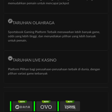
memudahkan pemain untuk mencapai jackpot
TARUHAN OLAHRAGA
Sportsbook Gaming Platform Terbaik menawarkan lebih banyak game,
odds yang lebih tinggi, dan menyediakan pilihan yang lebih banyak
untuk pemain.
TARUHAN LIVE KASINO
Platform Pilihan bagi perusahaan-perusahaan terbaik di dunia, dengan
pilihan variasi game terbanyak