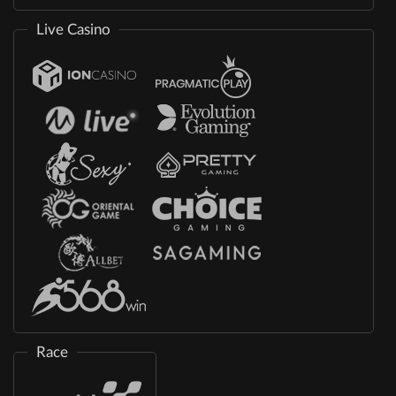
Live Casino
Race