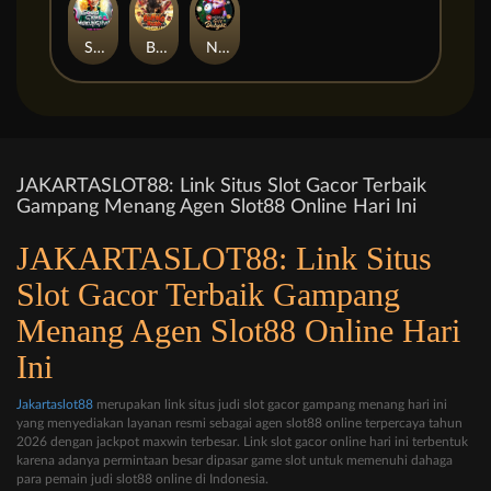
Squid Game 2: Mukunghwa
Buffalo Rush HIGHROLLER
Nexus Gift Delight
JAKARTASLOT88: Link Situs Slot Gacor Terbaik
Gampang Menang Agen Slot88 Online Hari Ini
JAKARTASLOT88: Link Situs
Slot Gacor Terbaik Gampang
Menang Agen Slot88 Online Hari
Ini
Jakartaslot88
merupakan link situs judi slot gacor gampang menang hari ini
yang menyediakan layanan resmi sebagai agen slot88 online terpercaya tahun
2026 dengan jackpot maxwin terbesar. Link slot gacor online hari ini terbentuk
karena adanya permintaan besar dipasar game slot untuk memenuhi dahaga
para pemain judi slot88 online di Indonesia.