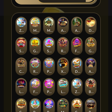
Zeustrike
Mahjong Roar
Maya: Elemental Totem
Aztec: Gold Temple
Aztec: Bonus Hunt 2
Dragon Chi’s Quest
Slotto 4D
Golden Football
Sugar Crush
Rhapsody of Muertos
Firefly Hunter
Golden Egypt
Crazy Bounty
Royal Ace
Piggy Bank Gold
Xiang Qi Ways 2
Dragon Chi's Quest 2
Aztec: Bonus Hunt
Last Samurai
Fish Prawn Crab Bonanza
Piggy Bank Gold 2
LABUBU: Fall In Wild
Zeustrike Xmas
Buffalo Rush