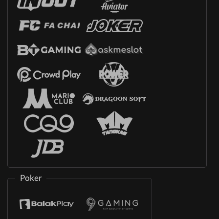
Poker