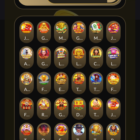
Jalapeno
Golden Maitreya Buddha
MahJong Gold 2
Golden Fuwa
Mahjong Infinity
Jalapeno 2
Arctic King
Golden Wuzetian
Lucky Wheel
Legend of Aztec
Cleopatra
Lucky Wheel Deluxe
Almighty Zeus
Frenzyshot
Emperor Auspicious
Taichi Fortuna
The LIttle Witch
Fortune Cat
Fafafa
Royale Expedition
God Of Fortune
Dragon Tiles
Taichi Boy
Jalapeno Burst