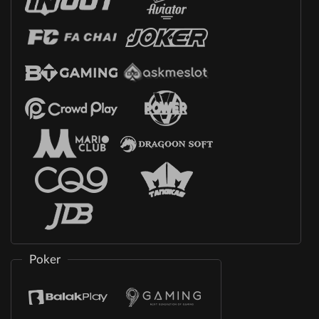
Poker