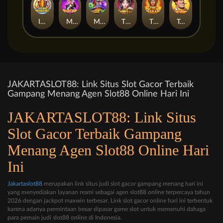
Ice Age Mammoths
Magician
Monster Pop
The Beauties
The Pharaoh
Train Robber
JAKARTASLOT88: Link Situs Slot Gacor Terbaik
Gampang Menang Agen Slot88 Online Hari Ini
JAKARTASLOT88: Link Situs
Slot Gacor Terbaik Gampang
Menang Agen Slot88 Online Hari
Ini
Jakartaslot88
merupakan link situs judi slot gacor gampang menang hari ini
yang menyediakan layanan resmi sebagai agen slot88 online terpercaya tahun
2026 dengan jackpot maxwin terbesar. Link slot gacor online hari ini terbentuk
karena adanya permintaan besar dipasar game slot untuk memenuhi dahaga
para pemain judi slot88 online di Indonesia.