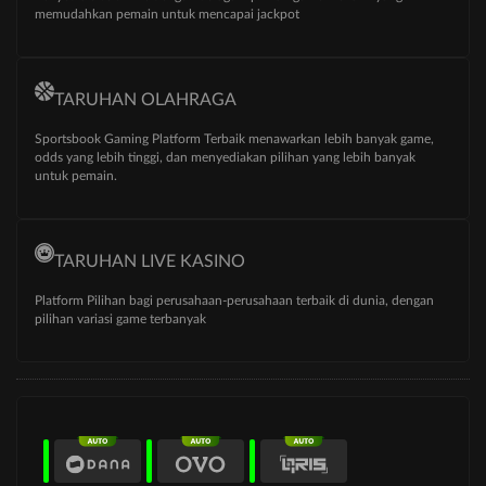
memudahkan pemain untuk mencapai jackpot
TARUHAN OLAHRAGA
Sportsbook Gaming Platform Terbaik menawarkan lebih banyak game,
odds yang lebih tinggi, dan menyediakan pilihan yang lebih banyak
untuk pemain.
TARUHAN LIVE KASINO
Platform Pilihan bagi perusahaan-perusahaan terbaik di dunia, dengan
pilihan variasi game terbanyak