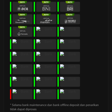
* Selama bank maintenance dan bank offline deposit dan penarikan
tidak dapat diproses