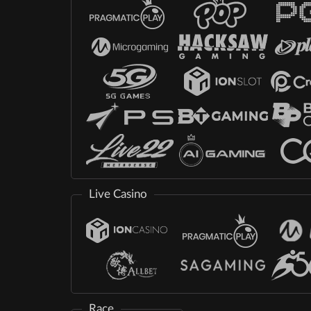
Live Casino
Race