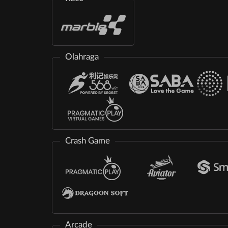
Olahraga
Crash Game
Arcade