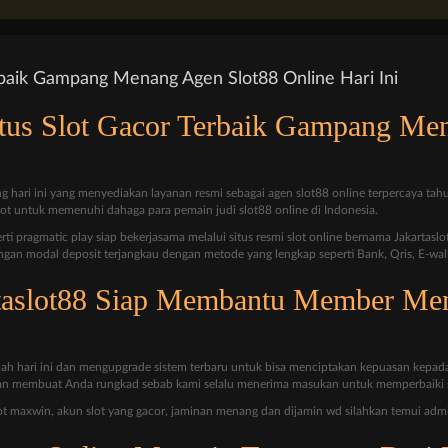
baik Gampang Menang Agen Slot88 Online Hari Ini
s Slot Gacor Terbaik Gampang Men
 hari ini yang menyediakan layanan resmi sebagai agen slot88 online terpercaya tah
lot untuk memenuhi dahaga para pemain judi slot88 online di Indonesia.
rti pragmatic play siap bekerjasama melalui situs resmi slot online bernama Jakarta
engan modal deposit terjangkau dengan metode yang lengkap seperti Bank, Qris, E-wal
rtaslot88 Siap Membantu Member Me
alah hari ini dan mengupgrade sistem terbaru untuk bisa menciptakan kepuasan kep
 akan membuat Anda rungkad sebab kami selalu menerima masukan untuk memperbaiki s
t maxwin, akun slot yang gacor, jaminan menang dan dijamin wd silahkan temui admin