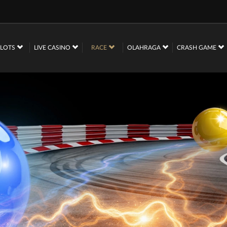
SLOTS
LIVE CASINO
RACE
OLAHRAGA
CRASH GAME