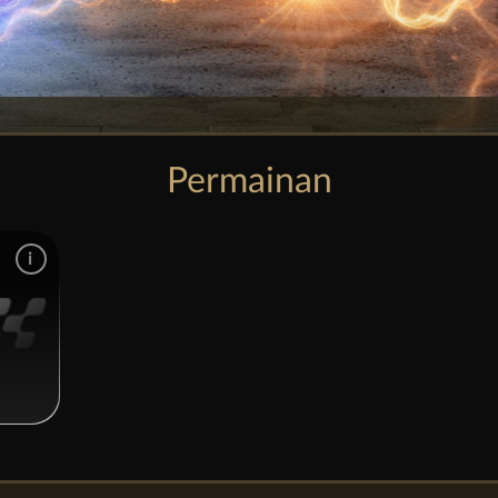
Permainan
i