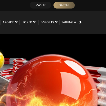
MASUK
DAFTAR
PROMOSI
ARCADE
POKER
E-SPORTS
SABUNG AYAM