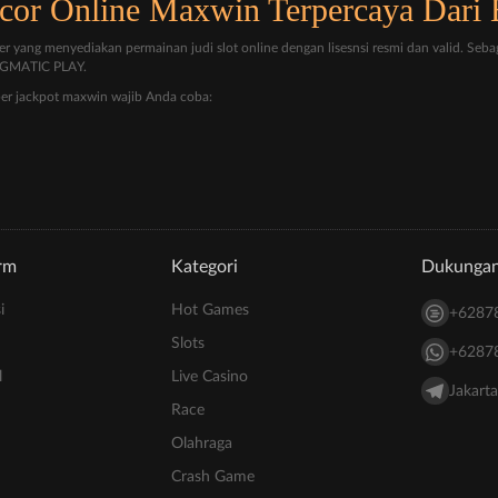
acor Online Maxwin Terpercaya Dari 
der yang menyediakan permainan judi slot online dengan lisesnsi resmi dan valid. Seb
AGMATIC PLAY.
mber jackpot maxwin wajib Anda coba:
rm
Kategori
Dukunga
i
Hot Games
+6287
Slots
+6287
l
Live Casino
Jakarta
Race
Olahraga
Crash Game