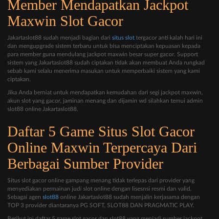
Member Mendapatkan Jackpot
Maxwin Slot Gacor
Jakartaslot88 sudah menjadi bagian dari
situs slot
tergacor anti kalah hari ini
dan mengupgrade sistem terbaru untuk bisa menciptakan kepuasan kepada
para member guna mendulang jackpot maxwin besar super gacor. Support
sistem yang Jakartaslot88 sudah ciptakan tidak akan membuat Anda rungkad
sebab kami selalu menerima masukan untuk memperbaiki sistem yang kami
ciptakan.
Jika Anda berniat untuk mendapatkan kemudahan dari segi jackpot maxwin,
akun slot yang gacor, jaminan menang dan dijamin wd silahkan temui admin
slot88 online Jakartaslot88.
Daftar 5 Game Situs Slot Gacor
Online Maxwin Terpercaya Dari
Berbagai Sumber Provider
Situs slot gacor online gampang menang tidak terlepas dari provider yang
menyediakan permainan judi slot online dengan lisesnsi resmi dan valid.
Sebagai agen
slot88
online Jakartaslot88 sudah menjalin kerjasama dengan
TOP 3 provider diantaranya PG SOFT, SLOT88 DAN PRAGMATIC PLAY.
Berikut ini daftar 5 game slot gacor dan slot88 yang menjadi sumber jackpot