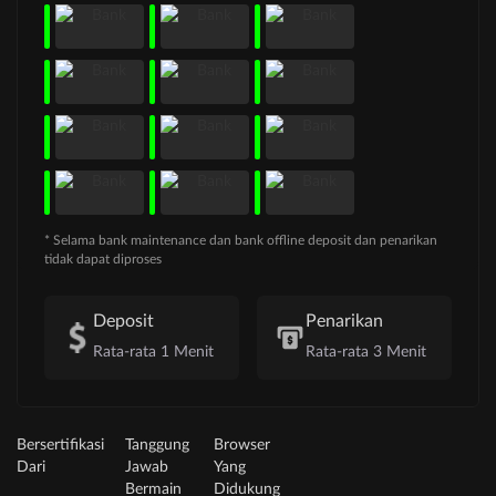
* Selama bank maintenance dan bank offline deposit dan penarikan
tidak dapat diproses
Deposit
Penarikan
Rata-rata 1 Menit
Rata-rata 3 Menit
Bersertifikasi
Tanggung
Browser
Dari
Jawab
Yang
Bermain
Didukung