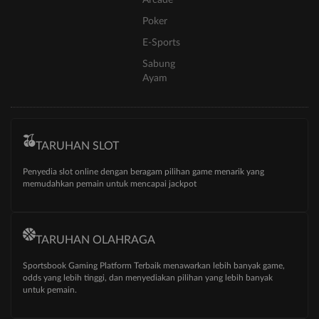
Poker
E-Sports
Sabung
Ayam
TARUHAN SLOT
Penyedia slot online dengan beragam pilihan game menarik yang
memudahkan pemain untuk mencapai jackpot
TARUHAN OLAHRAGA
Sportsbook Gaming Platform Terbaik menawarkan lebih banyak game,
odds yang lebih tinggi, dan menyediakan pilihan yang lebih banyak
untuk pemain.