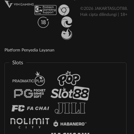
©2026 JAKARTASLOT88.
Hak cipta dilindungi | 18+
Platform Penyedia Layanan
Slots