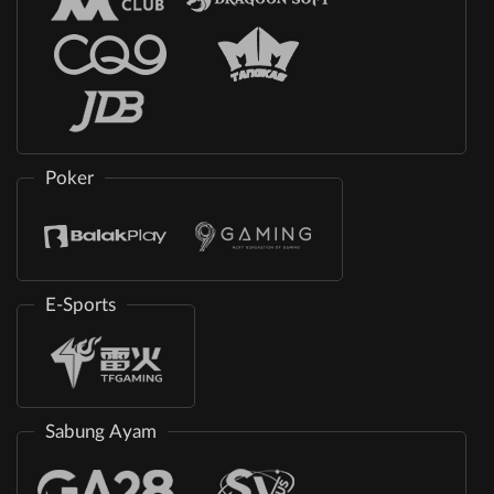
Poker
E-Sports
Sabung Ayam