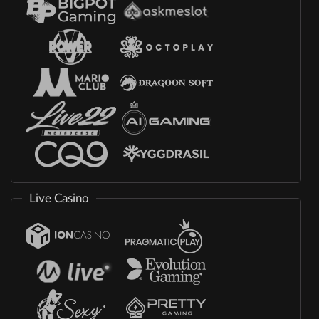
Live Casino