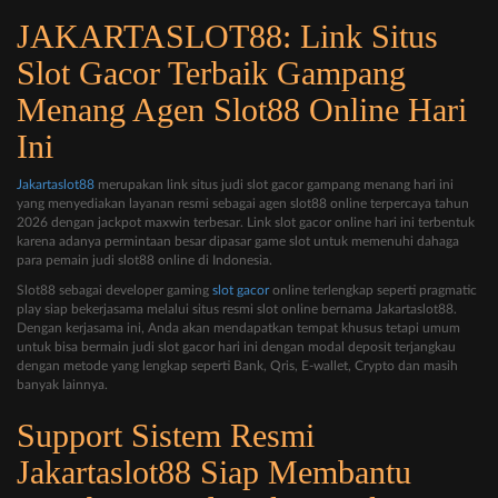
JAKARTASLOT88: Link Situs
Slot Gacor Terbaik Gampang
Menang Agen Slot88 Online Hari
Ini
Jakartaslot88
merupakan link situs judi slot gacor gampang menang hari ini
yang menyediakan layanan resmi sebagai agen slot88 online terpercaya tahun
2026 dengan jackpot maxwin terbesar. Link slot gacor online hari ini terbentuk
karena adanya permintaan besar dipasar game slot untuk memenuhi dahaga
para pemain judi slot88 online di Indonesia.
Slot88 sebagai developer gaming
slot gacor
online terlengkap seperti pragmatic
play siap bekerjasama melalui situs resmi slot online bernama Jakartaslot88.
Dengan kerjasama ini, Anda akan mendapatkan tempat khusus tetapi umum
untuk bisa bermain judi slot gacor hari ini dengan modal deposit terjangkau
dengan metode yang lengkap seperti Bank, Qris, E-wallet, Crypto dan masih
banyak lainnya.
Support Sistem Resmi
Jakartaslot88 Siap Membantu