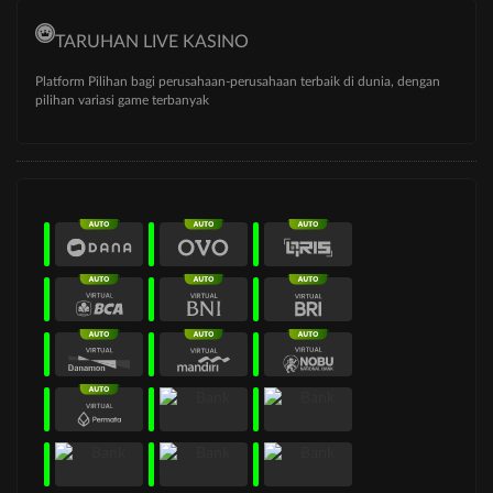
TARUHAN LIVE KASINO
Platform Pilihan bagi perusahaan-perusahaan terbaik di dunia, dengan
pilihan variasi game terbanyak